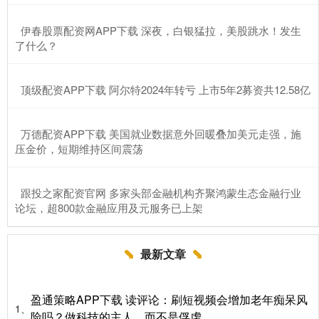
​伊春股票配资网APP下载 深夜，白银猛拉，美股跳水！发生
了什么？
​顶级配资APP下载 阿尔特2024年转亏 上市5年2募资共12.58亿
​万德配资APP下载 美国就业数据意外回暖叠加美元走强，施
压金价，短期维持区间震荡
​跟投之家配资官网 多家头部金融机构齐聚鸿蒙生态金融行业
论坛，超800款金融应用及元服务已上架
最新文章
盈通策略APP下载 读评论：刷短视频会增加老年痴呆风
1、
险吗？做科技的主人，而不是俘虏