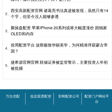
西安高新配资官网 诸葛亮书法真迹被发现，虽然只有14
2、
个字，但至今没人能够参透
聚操盘配资 苹果iPhone 20系列或将大幅度涨价 因独家
3、
OLED和内存
按周配资平台 波斯极致华丽美学，为何精准俘获蒙古帝
4、
国？
捷希源官网官网 联储证券被监管警示，主要投资人年初
5、
被批捕
万生优配
低息股票配资
邯郸配资公司
配资门户网站平
台