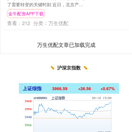
了需要转变的关键时刻 近日，北京产权
交易所官网披露，富滇银行股权有限公
金牛配资APP下载
司（以下简称“....
查看：
212
分类：
万生优配
万生优配文章已加载完成
沪深京指数
上证综指
3966.59
+26.56
+0.67%