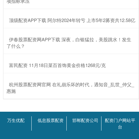
项指标承压
​顶级配资APP下载 阿尔特2024年转亏 上市5年2募资共12.58亿
​伊春股票配资网APP下载 深夜，白银猛拉，美股跳水！发生
了什么？
​富民配资 11月18日菜百首饰黄金价格1268元/克
​杭州股票配资网官网 在礼崩乐坏的时代，遇知音_乱世_仲父_
惠施
万生优配
低息股票配资
邯郸配资公司
配资门户网站平
台