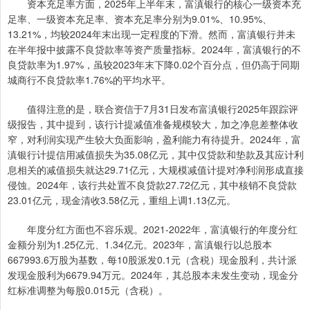
资本充足率方面，2025年上半年末，富滇银行的核心一级资本充
足率、一级资本充足率、资本充足率分别为9.01%、10.95%、
13.21%，均较2024年末出现一定程度的下滑。然而，富滇银行并未
在半年报中披露不良贷款率等资产质量指标。2024年，富滇银行的不
良贷款率为1.97%，虽较2023年末下降0.02个百分点，但仍高于同期
城商行不良贷款率1.76%的平均水平。
值得注意的是，联合资信于7月31日发布富滇银行2025年跟踪评
级报告，其中提到，该行计提减值准备规模较大，加之净息差整体收
窄，对利润实现产生较大负面影响，盈利能力有待提升。2024年，富
滇银行计提信用减值损失为35.08亿元，其中仅贷款和垫款及其应计利
息相关的减值损失就达29.71亿元，大规模减值计提对净利润形成直接
侵蚀。2024年，该行共处置不良贷款27.72亿元，其中核销不良贷款
23.01亿元，现金清收3.58亿元，重组上调1.13亿元。
年度分红方面也不容乐观。2021-2022年，富滇银行的年度分红
金额分别为1.25亿元、1.34亿元。2023年，富滇银行以总股本
667993.6万股为基数，每10股派发0.1元（含税）现金股利，共计派
发现金股利为6679.94万元。2024年，其总股本未发生变动，现金分
红标准调整为每股0.015元（含税）。