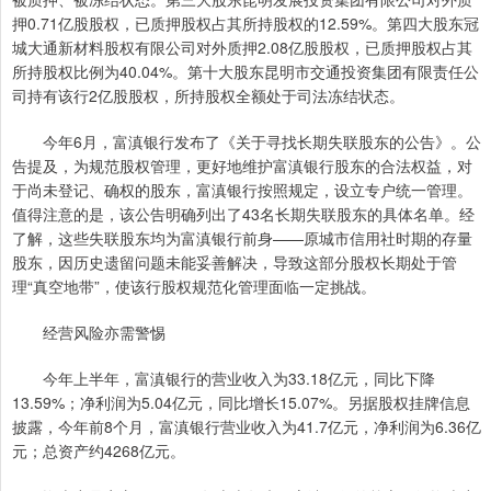
押0.71亿股股权，已质押股权占其所持股权的12.59%。第四大股东冠
城大通新材料股权有限公司对外质押2.08亿股股权，已质押股权占其
所持股权比例为40.04%。第十大股东昆明市交通投资集团有限责任公
司持有该行2亿股股权，所持股权全额处于司法冻结状态。
今年6月，富滇银行发布了《关于寻找长期失联股东的公告》。公
告提及，为规范股权管理，更好地维护富滇银行股东的合法权益，对
于尚未登记、确权的股东，富滇银行按照规定，设立专户统一管理。
值得注意的是，该公告明确列出了43名长期失联股东的具体名单。经
了解，这些失联股东均为富滇银行前身——原城市信用社时期的存量
股东，因历史遗留问题未能妥善解决，导致这部分股权长期处于管
理“真空地带”，使该行股权规范化管理面临一定挑战。
经营风险亦需警惕
今年上半年，富滇银行的营业收入为33.18亿元，同比下降
13.59%；净利润为5.04亿元，同比增长15.07%。另据股权挂牌信息
披露，今年前8个月，富滇银行营业收入为41.7亿元，净利润为6.36亿
元；总资产约4268亿元。