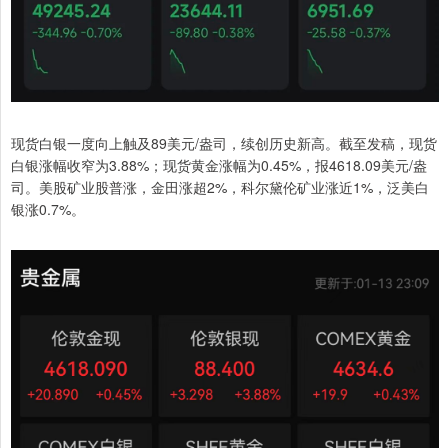
现货白银一度向上触及89美元/盎司，续创历史新高。截至发稿，现货
白银涨幅收窄为3.88%；现货黄金涨幅为0.45%，报4618.09美元/盎
司。美股矿业股普涨，金田涨超2%，科尔黛伦矿业涨近1%，泛美白
银涨0.7%。