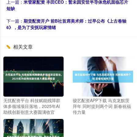
上一篇：
米管家配资 丰田CEO：暂未因安世半导体危机面临芯片
短缺
下一篇：
期货配资开户 前B社首席美术师：过早公布《上古卷轴
6》，是为了安抚玩家情绪
相关文章
无忧配资平台 科技赋能残障群
骏艺配资APP下载 马克龙默茨
体多领域项目落地，2025年AI
拜年 同时提到两个词 新春祝福
助残创新创意大赛圆满收官
传力量