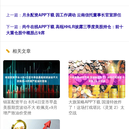
上一篇：
月永配资APP下载 因工作调动 云南信托董事长官宣辞任
下一篇：
尚牛在线APP下载 高瓴HHLR披露三季度美股持仓：前十
大重仓股中概股占9席
相关文章
锦富配资平台 8月4日亚市早盘
大旗策略APP下载 国漫特效炸
美股期货波动不大 欧佩克+9月
了！这场打戏堪比《灵笼 2》太
增产致油价受挫
空战