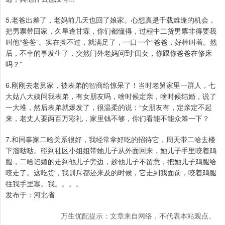
5.老爸出差了，老妈前几天也回了娘家。心想真是千载难逢的机会，
把男票带回家，久旱逢甘霖，你们都懂得，过程中二货男票非得要我
叫他“爸爸”。实在拗不过，就满足了，一口一个“爸爸，好棒叫着。然
后，不幸的事发生了，突然门外老妈问到“闺女，你跟你爸爸在修床
吗？”
6.刚刚去老舅家，被表弟的智商给惊呆了！当时老舅家里一群人，七
大姑八大姨问我表弟，有女朋友吗，啥时候定亲，啥时候结婚，说了
一大堆，然后表弟就爆发了，很温柔的说：“女朋友有，定亲定不起
来，老丈人要两百万彩礼，家里钱不够，你们看能不能众筹一下？
7.和同事家二哈关系很好，我经常拿好吃的招待它，周天带二哈去楼
下溜哒哒。碰到社区小姐姐带她儿子从外面回来，她儿子手里咬着鸡
腿，二哈谄媚的走到他儿子旁边，趁他儿子不留意，把她儿子鸡腿给
咬走了。这吃货，我训斥都还来及的时候，它走到我面前，咬着鸡腿
往我手里塞。我。。。。
发布于：河北省
万生优配提示：文章来自网络，不代表本站观点。