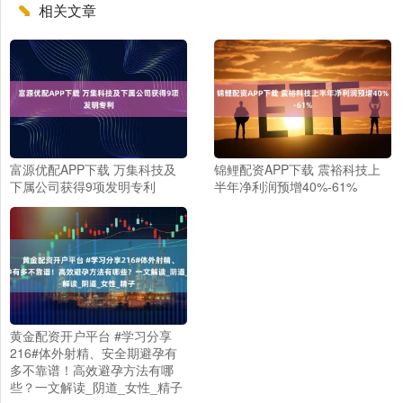
相关文章
富源优配APP下载 万集科技及
锦鲤配资APP下载 震裕科技上
下属公司获得9项发明专利
半年净利润预增40%-61%
黄金配资开户平台 #学习分享
216#体外射精、安全期避孕有
多不靠谱！高效避孕方法有哪
些？一文解读_阴道_女性_精子