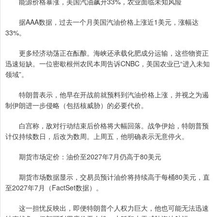
能源价格暴涨，美国汽油飙升33%，农业面临未知风险
据AAA数据，过去一个月美国汽油价格上涨近1美元，涨幅达
33%。
更多经济动荡正在酝酿。海峡还承载化肥成分运输，这些物资正
迅速短缺。一位密歇根州农民本周告诉CNBC，美国农业已“进入未知
领域”。
特朗普表示，他早在开战前就预料到汽油价格上涨，并视之为遏
制伊朗进一步侵略（包括核威胁）的必要代价。
白宫称，敌对行动结束后价格将大幅回落。战争伊始，特朗普预
计仅持续数日，后改为数周。上周五，他明确表示无意停火。
期货市场定价：油价至2027年7月仍高于80美元
期货市场数据显示，交易员预计油价将持续高于每桶80美元，直
至2027年7月（FactSet数据）。
这一担忧反映出，即便特朗普个人权力巨大，他也可能无法迅速