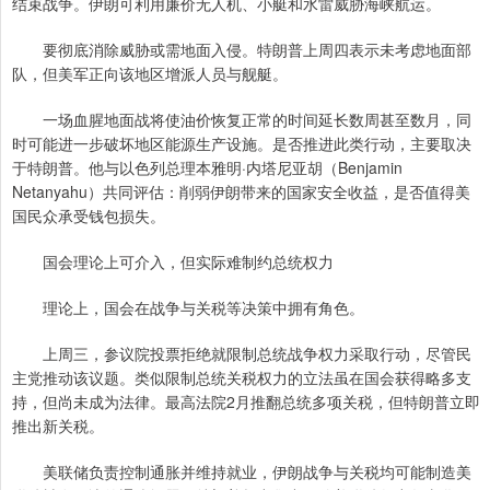
结束战争。伊朗可利用廉价无人机、小艇和水雷威胁海峡航运。
要彻底消除威胁或需地面入侵。特朗普上周四表示未考虑地面部
队，但美军正向该地区增派人员与舰艇。
一场血腥地面战将使油价恢复正常的时间延长数周甚至数月，同
时可能进一步破坏地区能源生产设施。是否推进此类行动，主要取决
于特朗普。他与以色列总理本雅明·内塔尼亚胡（Benjamin
Netanyahu）共同评估：削弱伊朗带来的国家安全收益，是否值得美
国民众承受钱包损失。
国会理论上可介入，但实际难制约总统权力
理论上，国会在战争与关税等决策中拥有角色。
上周三，参议院投票拒绝就限制总统战争权力采取行动，尽管民
主党推动该议题。类似限制总统关税权力的立法虽在国会获得略多支
持，但尚未成为法律。最高法院2月推翻总统多项关税，但特朗普立即
推出新关税。
美联储负责控制通胀并维持就业，伊朗战争与关税均可能制造美