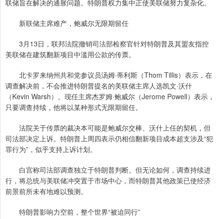
联储旨在解决的通胀问题。特朗普权力集中正使美联储努力复杂化。
新联储主席难产，鲍威尔无限期留任
3月13日，联邦法院撤销司法部检察官针对特朗普及其盟友指控
美联储在建筑翻新项目中滥用公款的传票。
北卡罗来纳州共和党参议员汤姆·蒂利斯（Thom Tillis）表示，在
调查解决前，不会推进特朗普提名的美联储主席人选凯文·沃什
（Kevin Warsh）。现任主席杰罗姆·鲍威尔（Jerome Powell）表示，
只要调查持续，他将以某种形式无限期留任。
法院关于传票的裁决本可能是鲍威尔交棒、沃什上任的契机，但
司法部决定上诉。特朗普上周四表示仍相信翻新项目成本超支涉及“犯
罪行为”，似乎支持上诉计划。
白宫称司法部调查独立于特朗普判断。但无论如何，调查持续进
行，将总统与美联储冲突置于市场中心，而特朗普其他政策已使经济
前景前所未有地难以预测。
特朗普影响力空前，整个世界“被迫同行”