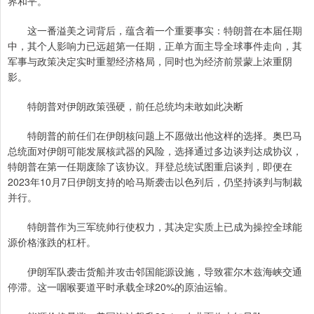
界和平。”
这一番溢美之词背后，蕴含着一个重要事实：特朗普在本届任期
中，其个人影响力已远超第一任期，正单方面主导全球事件走向，其
军事与政策决定实时重塑经济格局，同时也为经济前景蒙上浓重阴
影。
特朗普对伊朗政策强硬，前任总统均未敢如此决断
特朗普的前任们在伊朗核问题上不愿做出他这样的选择。奥巴马
总统面对伊朗可能发展核武器的风险，选择通过多边谈判达成协议，
特朗普在第一任期废除了该协议。拜登总统试图重启谈判，即便在
2023年10月7日伊朗支持的哈马斯袭击以色列后，仍坚持谈判与制裁
并行。
特朗普作为三军统帅行使权力，其决定实质上已成为操控全球能
源价格涨跌的杠杆。
伊朗军队袭击货船并攻击邻国能源设施，导致霍尔木兹海峡交通
停滞。这一咽喉要道平时承载全球20%的原油运输。