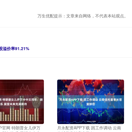
万生优配提示：文章来自网络，不代表本站观点。
溢价率91.21%
户官网 特朗普女儿伊万
月永配资APP下载 因工作调动 云南