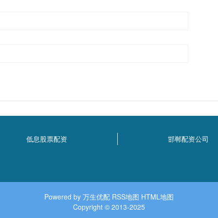
低息股票配资
邯郸配资公司
Powered by
万生优配
RSS地图
HTML地图
Copyright
© 2013-2025