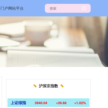
资门户网站平台
沪深京指数
上证综指
3940.04
+39.68
+1.02%