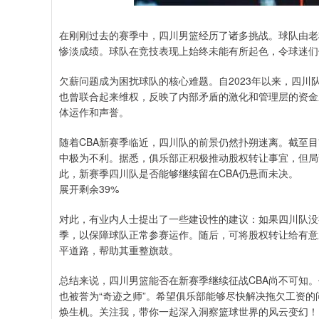
在刚刚过去的赛季中，四川男篮经历了诸多挑战。球队由老
惨淡成绩。球队在竞技表现上始终未能有所起色，令球迷们
欠薪问题成为困扰球队的核心难题。自2023年以来，四
也曾联合起来维权，反映了内部矛盾的激化和管理层的资金
体运作和声誉。
随着CBA新赛季临近，四川队的前景仍然扑朔迷离。截至
中极为不利。据悉，俱乐部正积极推动股权转让事宜，但局
此，新赛季四川队是否能够继续留在CBA仍悬而未决。
展开剩余39%
对此，有业内人士提出了一些建设性的建议：如果四川队没
季，以保障球队正常参赛运作。随后，可将股权转让给有意愿
平道路，帮助其重整旗鼓。
总结来说，四川男篮能否在新赛季继续征战CBA尚不可知
也被誉为“奇迹之师”。希望俱乐部能够尽快解决拖欠工资
焕生机。关注我，带你一起深入洞察篮球世界的风云变幻！