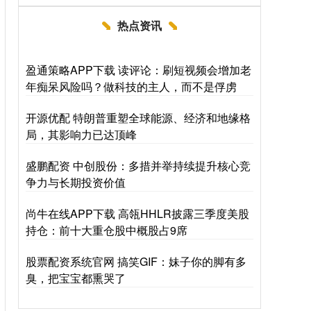
热点资讯
盈通策略APP下载 读评论：刷短视频会增加老
年痴呆风险吗？做科技的主人，而不是俘虏
开源优配 特朗普重塑全球能源、经济和地缘格
局，其影响力已达顶峰
盛鹏配资 中创股份：多措并举持续提升核心竞
争力与长期投资价值
尚牛在线APP下载 高瓴HHLR披露三季度美股
持仓：前十大重仓股中概股占9席
股票配资系统官网 搞笑GIF：妹子你的脚有多
臭，把宝宝都熏哭了