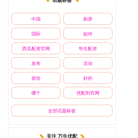
中国
刷屏
国际
如何
西瓜配资官网
华生配资
发布
活动
留给
好的
哪个
优配利官网
全部话题标签
关注 万生优配