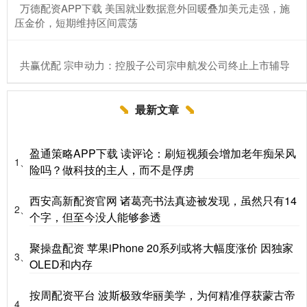
​万德配资APP下载 美国就业数据意外回暖叠加美元走强，施
压金价，短期维持区间震荡
​共赢优配 宗申动力：控股子公司宗申航发公司终止上市辅导
最新文章
盈通策略APP下载 读评论：刷短视频会增加老年痴呆风
1、
险吗？做科技的主人，而不是俘虏
西安高新配资官网 诸葛亮书法真迹被发现，虽然只有14
2、
个字，但至今没人能够参透
聚操盘配资 苹果iPhone 20系列或将大幅度涨价 因独家
3、
OLED和内存
按周配资平台 波斯极致华丽美学，为何精准俘获蒙古帝
4、