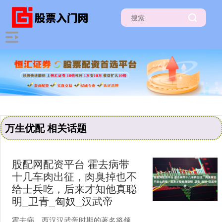
万生优配 相关话题
股配网配资平台 霍去病带
十几车肉出征，肉臭掉也不
给士兵吃，后来才知他真聪
明_卫青_匈奴_汉武帝
霍去病，西汉汉武帝时期的著名将领，