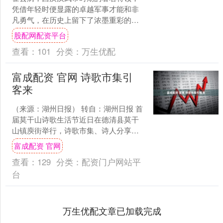
凭借年轻时便显露的卓越军事才能和非
凡勇气，在历史上留下了浓墨重彩的一
笔。年纪轻轻便展现出过人的军事智慧
股配网配资平台
与果敢精神，霍去病在西汉....
查看：
101
分类：
万生优配
富成配资 官网 诗歌市集引
客来
（来源：湖州日报） 转自：湖州日报 首
届莫干山诗歌生活节近日在德清县莫干
山镇庾街举行，诗歌市集、诗人分享、
主题展览与音乐会联动开展，吸引众多
富成配资 官网
游客体验诗意慢生活。....
查看：
129
分类：
配资门户网站平
台
万生优配文章已加载完成