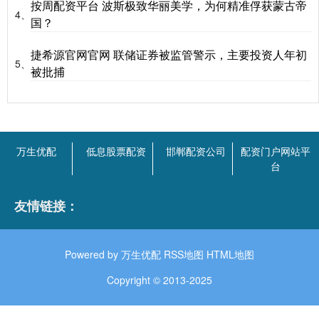
按周配资平台 波斯极致华丽美学，为何精准俘获蒙古帝
4、
国？
捷希源官网官网 联储证券被监管警示，主要投资人年初
5、
被批捕
万生优配
低息股票配资
邯郸配资公司
配资门户网站平
台
友情链接：
Powered by
万生优配
RSS地图
HTML地图
Copyright
© 2013-2025