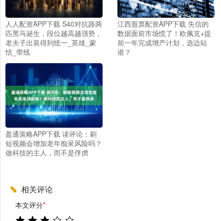
人人配资APP下载 S40对抗路两
江西股票配资APP下载 失信的
匹黑马诞生，段位越高越强势，
数据面前市场慌了！欧佩克+提
老夫子出装得到统一_英雄_蒙
前一年完成增产计划，选边站
恬_带线
谁？
盈通策略APP下载 读评论：刷
短视频会增加老年痴呆风险吗？
做科技的主人，而不是俘虏
相关评论
本文评分
*