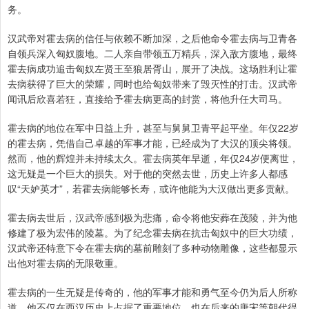
务。
汉武帝对霍去病的信任与依赖不断加深，之后他命令霍去病与卫青各
自领兵深入匈奴腹地。二人亲自带领五万精兵，深入敌方腹地，最终
霍去病成功追击匈奴左贤王至狼居胥山，展开了决战。这场胜利让霍
去病获得了巨大的荣耀，同时也给匈奴带来了毁灭性的打击。汉武帝
闻讯后欣喜若狂，直接给予霍去病更高的封赏，将他升任大司马。
霍去病的地位在军中日益上升，甚至与舅舅卫青平起平坐。年仅22岁
的霍去病，凭借自己卓越的军事才能，已经成为了大汉的顶尖将领。
然而，他的辉煌并未持续太久。霍去病英年早逝，年仅24岁便离世，
这无疑是一个巨大的损失。对于他的突然去世，历史上许多人都感
叹“天妒英才”，若霍去病能够长寿，或许他能为大汉做出更多贡献。
霍去病去世后，汉武帝感到极为悲痛，命令将他安葬在茂陵，并为他
修建了极为宏伟的陵墓。为了纪念霍去病在抗击匈奴中的巨大功绩，
汉武帝还特意下令在霍去病的墓前雕刻了多种动物雕像，这些都显示
出他对霍去病的无限敬重。
霍去病的一生无疑是传奇的，他的军事才能和勇气至今仍为后人所称
道。他不仅在西汉历史上占据了重要地位，也在后来的唐宋等朝代得