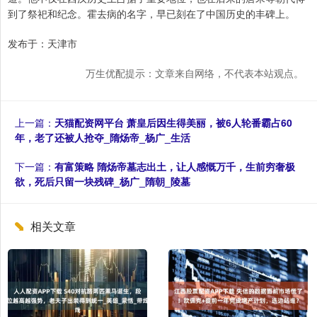
到了祭祀和纪念。霍去病的名字，早已刻在了中国历史的丰碑上。
发布于：天津市
万生优配提示：文章来自网络，不代表本站观点。
上一篇：
天猫配资网平台 萧皇后因生得美丽，被6人轮番霸占60
年，老了还被人抢夺_隋炀帝_杨广_生活
下一篇：
有富策略 隋炀帝墓志出土，让人感慨万千，生前穷奢极
欲，死后只留一块残碑_杨广_隋朝_陵墓
相关文章