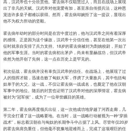
高，汉武帝也十分欣赏他。霍去病不仅聪慧过人，而且在战场上展现
出了非凡的天赋。汉武帝对他宠爱有加，甚至亲自传授兵法，这种恩
宠连许多皇子都难以获得。然而，霍去病却婉拒了这一提议，显现出
他不为权力所动的坚毅。
霍去病年幼时的部分时间是在宫中度过的，他与汉武帝之间有着深厚
的感情。正是因为这个缘故，汉武帝十分信任他，甚至在他第一次出
征时就亲自安排了兵力支持。18岁的霍去病被封为剽姚校尉，开始了
他的军事生涯。当时的霍去病初出茅庐，尚未有显赫战功，但汉武帝
依然为他开创了先例，这一点在历史上是罕见的。
初次征战，霍去病并没有辜负汉武帝的信任。在战场上，他展现了过
人的指挥才能，迅速击败了匈奴大军，俘虏了大量敌兵，其中包括匈
奴单于的大父。这一战，不仅让霍去病一战成名，也奠定了他在汉朝
军事中的地位。随后的封赏也证明了汉武帝对他的深厚情谊，霍去病
被封为“冠军侯”，成为了一位举世瞩目的英雄。
第二年，霍去病再度领兵出征，这一次他成功地穿越了河西走廊，几
乎完全打通了这一战略要地。在当时，这一战略行动被视为一种“穿插
战术”，标志着汉朝在与匈奴的长期争斗中占据了上风。尽管年仅20岁
的霍去病肩负重任，但他毫不犹豫地迎难而上，完成了这项艰巨的任