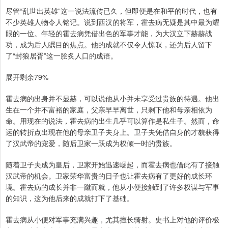
尽管“乱世出英雄”这一说法流传已久，但即便是在和平的时代，也有
不少英雄人物令人铭记。说到西汉的将军，霍去病无疑是其中最为耀
眼的一位。年轻的霍去病凭借出色的军事才能，为大汉立下赫赫战
功，成为后人瞩目的焦点。他的成就不仅令人惊叹，还为后人留下
了“封狼居胥”这一脍炙人口的成语。
展开剩余79%
霍去病的出身并不显赫，可以说他从小并未享受过贵族的待遇。他出
生在一个并不富裕的家庭，父亲早早离世，只剩下他和母亲相依为
命。用现在的说法，霍去病的出生几乎可以算作是私生子。然而，命
运的转折点出现在他的母亲卫子夫身上。卫子夫凭借自身的才貌获得
了汉武帝的宠爱，随后卫家一跃成为权倾一时的贵族。
随着卫子夫成为皇后，卫家开始迅速崛起，而霍去病也借此有了接触
汉武帝的机会。卫家荣华富贵的日子也让霍去病有了更好的成长环
境。霍去病的成长并非一蹴而就，他从小便接触到了许多权谋与军事
的知识，这为他后来的成就打下了基础。
霍去病从小便对军事充满兴趣，尤其擅长骑射。史书上对他的评价极