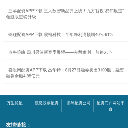
​三羊配资APP下载 三大数智新品齐上线！九方智投“易知股道”
领航版重磅升级
​锦鲤配资APP下载 震裕科技上半年净利润预增40%-61%
​点牛策略 四川男篮新赛季展望——去留难测，前路未卜
​喜股网配资APP下载 杰华特：8月27日融券卖出3100股，融资
融券余额4.88亿元
万生优配
低息股票配资
邯郸配资公司
配资门户网站平
台
友情链接：