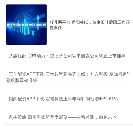
顺升网平台 岳阳林纸：董事长叶蒙因工作调
整离任
​共赢优配 宗申动力：控股子公司宗申航发公司终止上市辅导
​三羊配资APP下载 三大数智新品齐上线！九方智投“易知股道”
领航版重磅升级
​锦鲤配资APP下载 震裕科技上半年净利润预增40%-61%
​点牛策略 四川男篮新赛季展望——去留难测，前路未卜