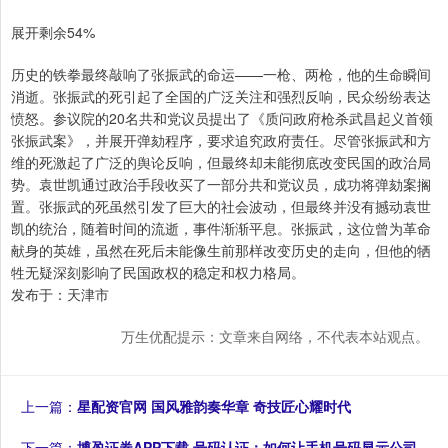
展开剩余54%
历史的铁拳最终敲响了张振武的命运——一枪、两枪，他的生命瞬间
消逝。张振武的死引起了全国的广泛关注和强烈反响，民众纷纷表达
愤怒。参议院的20名共和党议员提出了《质问政府枪杀武昌起义首领
张振武案》，并展开弹劾程序，要求追究政府责任。尽管张振武和方
维的死激起了广泛的舆论反响，但最终却未能彻底改变民国的政治局
势。袁世凯通过政治手段收买了一部分共和党议员，成功将弹劾案搁
置。张振武的死虽然引发了巨大的社会波动，但最终并没有撼动袁世
凯的统治，随着时间的流逝，事件渐渐平息。张振武，这位曾为革命
献身的英雄，虽然在死后未能像生前那样改变历史的走向，但他的牺
牲无疑深刻影响了民国政权的稳定和权力格局。
发布于：天津市
万生优配提示：文章来自网络，不代表本站观点。
上一篇：
星配资官网 国风雅韵奏华章 奇技匠心耀时代
下一篇：
博盈证券APP下载 号码认证：如何让手机号码显示公司