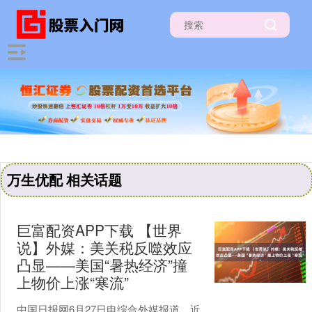
万生优配 相关话题
巨富配资APP下载 【世界
说】外媒：美关税反噬效应
凸显——美国“暑热经济”撞
上物价上涨“寒流”
中国日报网6月27日电综合外媒报道，近