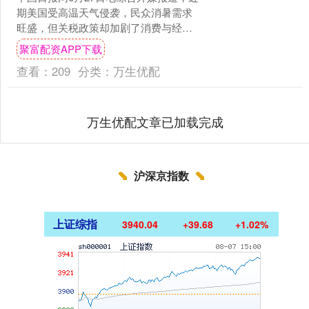
期美国受高温天气侵袭，民众消暑需求
旺盛，但关税政策却加剧了消费与经济
压力。特朗普政府加征的关税，致使夏
聚富配资APP下载
季必需品价格大幅上涨....
查看：
209
分类：
万生优配
万生优配文章已加载完成
沪深京指数
上证综指
3940.04
+39.68
+1.02%