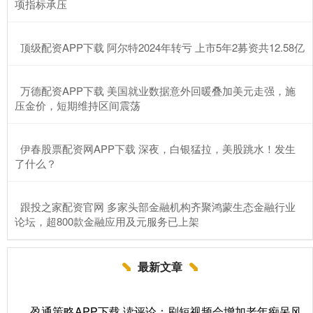
项指标承压
​顶级配资APP下载 阿尔特2024年转亏 上市5年2募资共12.58亿
​万德配资APP下载 美国就业数据意外回暖叠加美元走强，施
压金价，短期维持区间震荡
​伊春股票配资网APP下载 深夜，白银猛拉，美股跳水！发生
了什么？
​跟投之家配资官网 多家头部金融机构齐聚鸿蒙生态金融行业
论坛，超800款金融应用及元服务已上架
最新文章
盈通策略APP下载 读评论：刷短视频会增加老年痴呆风