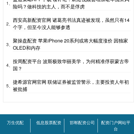
1、
险吗？做科技的主人，而不是俘虏
西安高新配资官网 诸葛亮书法真迹被发现，虽然只有14
2、
个字，但至今没人能够参透
聚操盘配资 苹果iPhone 20系列或将大幅度涨价 因独家
3、
OLED和内存
按周配资平台 波斯极致华丽美学，为何精准俘获蒙古帝
4、
国？
捷希源官网官网 联储证券被监管警示，主要投资人年初
5、
被批捕
万生优配
低息股票配资
邯郸配资公司
配资门户网站平
台