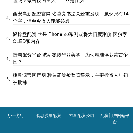
险吗？做科技的主人，而不是俘虏
西安高新配资官网 诸葛亮书法真迹被发现，虽然只有14
2、
个字，但至今没人能够参透
聚操盘配资 苹果iPhone 20系列或将大幅度涨价 因独家
3、
OLED和内存
按周配资平台 波斯极致华丽美学，为何精准俘获蒙古帝
4、
国？
捷希源官网官网 联储证券被监管警示，主要投资人年初
5、
被批捕
万生优配
低息股票配资
邯郸配资公司
配资门户网站平
台