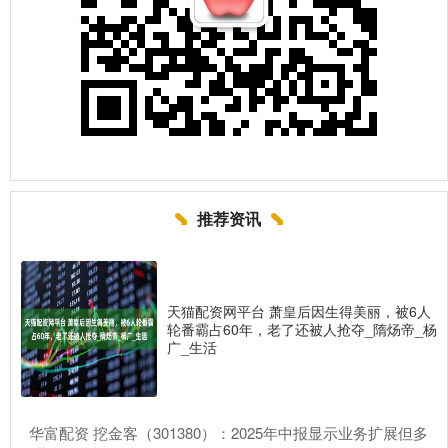
推荐资讯
天猫配资网平台 萧皇后因生得美丽，被6人
轮番霸占60年，老了还被人抢夺_隋炀帝_杨
广_生活
​华富配资 挖金客（301380）：2025年中报显示业务扩展但多