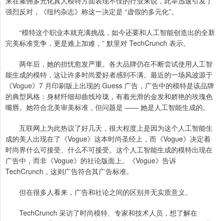
来在雇佣多元化真人模特方面表现不佳的行业来说，此举迅速引发了
强烈反对，《纽约杂志》称这一决定是 “虚假的多元化”。
“模特这个职业本就充满挑战，如今还要和人工智能创造出的全新
完美标准竞争，更是难上加难，” 默里对 TechCrunch 表示。
两年后，她的担忧愈发严重。各大品牌仍在不断尝试使用人工智
能生成的模特，这让许多时尚爱好者感到不满。最近的一场风波源于
《Vogue》7 月印刷版上出现的 Guess 广告，广告中的模特是该品牌
的典型风格：身材纤细却曲线玲珑，有着光滑的金发和娇艳的玫瑰色
嘴唇。她符合北美审美标准，但问题是 —— 她是人工智能生成的。
互联网上为此热议了好几天，很大程度上是因为这个人工智能生
成的美人出现在了《Vogue》这本时尚圣经上，而《Vogue》决定着
时尚界什么可接受、什么不可接受。这个人工智能生成的模特出现在
广告中，而非《Vogue》的社论版面上。《Vogue》告诉
TechCrunch，这则广告符合其广告标准。
但在很多人看来，广告和社论之间的区别并无实质意义。
TechCrunch 采访了时尚模特、专家和技术人员，想了解在