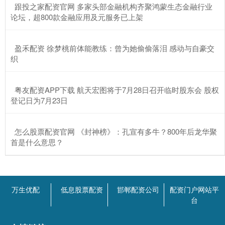
​跟投之家配资官网 多家头部金融机构齐聚鸿蒙生态金融行业
论坛，超800款金融应用及元服务已上架
​盈禾配资 徐梦桃前体能教练：曾为她偷偷落泪 感动与自豪交
织
​粤友配资APP下载 航天宏图将于7月28日召开临时股东会 股权
登记日为7月23日
​怎么股票配资官网 《封神榜》：孔宣有多牛？800年后龙华聚
首是什么意思？
万生优配
低息股票配资
邯郸配资公司
配资门户网站平
台