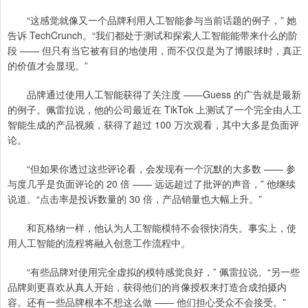
“这感觉就像又一个品牌利用人工智能参与当前话题的例子，” 她
告诉 TechCrunch。“我们都处于测试和探索人工智能能带来什么的阶
段 —— 但只有当它被有目的地使用，而不仅仅是为了博眼球时，真正
的价值才会显现。”
品牌通过使用人工智能获得了关注度 ——Guess 的广告就是最新
的例子。佩雷拉说，他的公司最近在 TikTok 上测试了一个完全由人工
智能生成的产品视频，获得了超过 100 万次观看，其中大多是负面评
论。
“但如果你透过这些评论看，会发现有一个沉默的大多数 —— 参
与度几乎是负面评论的 20 倍 —— 远远超过了批评的声音，” 他继续
说道。“点击率是投诉数量的 30 倍，产品销量也大幅上升。”
和瓦格纳一样，他认为人工智能模特不会很快消失。事实上，使
用人工智能的流程将融入创意工作流程中。
“有些品牌对使用完全虚拟的模特感觉良好，” 佩雷拉说。“另一些
品牌则更喜欢从真人开始，获得他们的肖像授权来打造合成拍摄内
容。还有一些品牌根本不想这么做 —— 他们担心受众不会接受。”