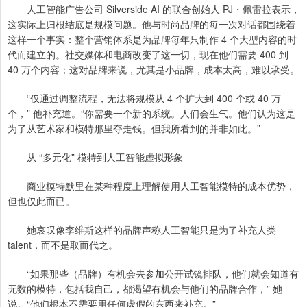
人工智能广告公司 Silverside AI 的联合创始人 PJ・佩雷拉表示，
这实际上归根结底是规模问题。他与时尚品牌的每一次对话都围绕着
这样一个事实：整个营销体系是为品牌每年只制作 4 个大型内容的时
代而建立的。社交媒体和电商改变了这一切，现在他们需要 400 到
40 万个内容；这对品牌来说，尤其是小品牌，成本太高，难以承受。
“仅通过调整流程，无法将规模从 4 个扩大到 400 个或 40 万
个，” 他补充道。“你需要一个新的系统。人们会生气。他们认为这是
为了从艺术家和模特那里夺走钱。但我所看到的并非如此。”
从 “多元化” 模特到人工智能虚拟形象
商业模特默里在某种程度上理解使用人工智能模特的成本优势，
但也仅此而已。
她哀叹像李维斯这样的品牌声称人工智能只是为了补充人类
talent，而不是取而代之。
“如果那些（品牌）有机会去参加公开试镜排队，他们就会知道有
无数的模特，包括我自己，都渴望有机会与他们的品牌合作，” 她
说。“他们根本不需要用任何虚假的东西来补充。”