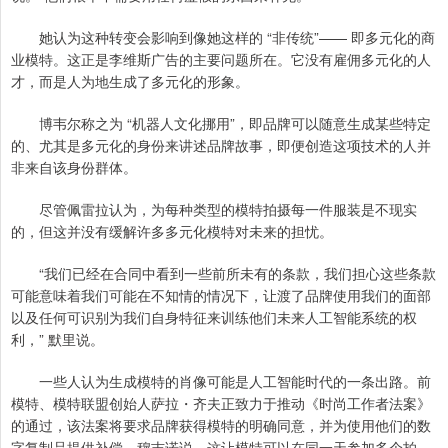
她认为这种转变会影响到像她这样的 “非传统”—— 即多元化的商
业模特。这正是李维斯广告的主要问题所在。它没有雇佣多元化的人
才，而是人为地生成了多元化的形象。
博韦尔称之为 “机器人文化挪用”，即品牌可以随意生成某些特定
的、尤其是多元化的身份来讲述品牌故事，即便创造这项技术的人并
非来自该身份群体。
尽管佩雷拉认为，为每种类型的模特拍摄每一件服装是不现实
的，但这并没有缓解许多多元化模特对未来的担忧。
“我们已经在合同中看到一些前所未有的条款，我们担心这些条款
可能意味着我们可能在不知情的情况下，让渡了品牌使用我们的面部
以及任何可识别为我们自身特征来训练他们未来人工智能系统的权
利，” 默里说。
一些人认为生成模特的肖像可能是人工智能时代的一条出路。前
模特、模特联盟创始人萨拉・齐夫正致力于推动《时尚工作者法案》
的通过，该法案将要求品牌获得模特的明确同意，并为使用他们的数
字复制品提供补偿。穆吉诺说，这让模特可以在同一天参加多个拍