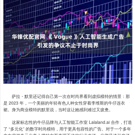
萨拉・默里还记得自己第一次在时尚界看到虚拟模特的情景：那
是 2023 年，一个美丽的年轻有色人种女性穿着李维斯的牛仔连衣
裙。身为商业模特的默里说，当时这让她感到难过又疲惫。
这家标志性的牛仔品牌与人工智能工作室 Lalaland.ai 合作，打造
了 “多元化” 的数字时尚模特，用于更具包容性的广告。对于一个多年