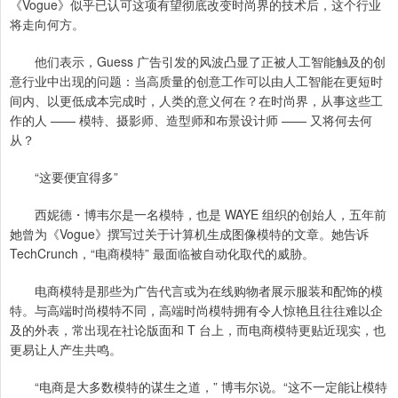
《Vogue》似乎已认可这项有望彻底改变时尚界的技术后，这个行业
将走向何方。
他们表示，Guess 广告引发的风波凸显了正被人工智能触及的创
意行业中出现的问题：当高质量的创意工作可以由人工智能在更短时
间内、以更低成本完成时，人类的意义何在？在时尚界，从事这些工
作的人 —— 模特、摄影师、造型师和布景设计师 —— 又将何去何
从？
“这要便宜得多”
西妮德・博韦尔是一名模特，也是 WAYE 组织的创始人，五年前
她曾为《Vogue》撰写过关于计算机生成图像模特的文章。她告诉
TechCrunch，“电商模特” 最面临被自动化取代的威胁。
电商模特是那些为广告代言或为在线购物者展示服装和配饰的模
特。与高端时尚模特不同，高端时尚模特拥有令人惊艳且往往难以企
及的外表，常出现在社论版面和 T 台上，而电商模特更贴近现实，也
更易让人产生共鸣。
“电商是大多数模特的谋生之道，” 博韦尔说。“这不一定能让模特