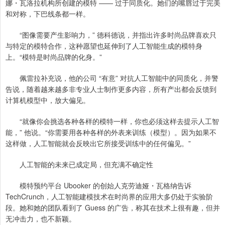
娜・瓦洛拉机构所创建的模特 —— 过于同质化。她们的嘴唇过于完美
和对称，下巴线条都一样。
“图像需要产生影响力，” 德科德说，并指出许多时尚品牌喜欢只
与特定的模特合作，这种愿望也延伸到了人工智能生成的模特身
上。“模特是时尚品牌的化身。”
佩雷拉补充说，他的公司 “有意” 对抗人工智能中的同质化，并警
告说，随着越来越多非专业人士制作更多内容，所有产出都会反馈到
计算机模型中，放大偏见。
“就像你会挑选各种各样的模特一样，你也必须这样去提示人工智
能，” 他说。“你需要用各种各样的外表来训练（模型）。因为如果不
这样做，人工智能就会反映出它所接受训练中的任何偏见。”
人工智能的未来已成定局，但充满不确定性
模特预约平台 Ubooker 的创始人克劳迪娅・瓦格纳告诉
TechCrunch，人工智能建模技术在时尚界的应用大多仍处于实验阶
段。她和她的团队看到了 Guess 的广告，称其在技术上很有趣，但并
无冲击力，也不新颖。