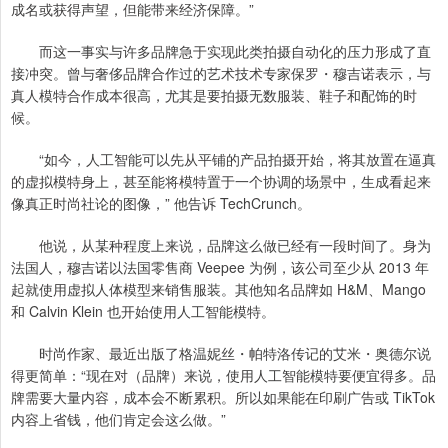
成名或获得声望，但能带来经济保障。”
而这一事实与许多品牌急于实现此类拍摄自动化的压力形成了直
接冲突。曾与奢侈品牌合作过的艺术技术专家保罗・穆吉诺表示，与
真人模特合作成本很高，尤其是要拍摄无数服装、鞋子和配饰的时
候。
“如今，人工智能可以先从平铺的产品拍摄开始，将其放置在逼真
的虚拟模特身上，甚至能将模特置于一个协调的场景中，生成看起来
像真正时尚社论的图像，” 他告诉 TechCrunch。
他说，从某种程度上来说，品牌这么做已经有一段时间了。身为
法国人，穆吉诺以法国零售商 Veepee 为例，该公司至少从 2013 年
起就使用虚拟人体模型来销售服装。其他知名品牌如 H&M、Mango
和 Calvin Klein 也开始使用人工智能模特。
时尚作家、最近出版了格温妮丝・帕特洛传记的艾米・奥德尔说
得更简单：“现在对（品牌）来说，使用人工智能模特要便宜得多。品
牌需要大量内容，成本会不断累积。所以如果能在印刷广告或 TikTok
内容上省钱，他们肯定会这么做。”