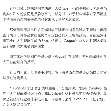
瓦格纳说，越来越明显的是，人类 talent 仍然是核心，尤其是当
真实性和身份认同是品牌故事的一部分时。对于那些通常对采用新技
术持谨慎态度的奢侈传统品牌来说，情况尤其如此。
尽管德科德指出许多高端时尚品牌正在悄悄尝试人工智能，但穆
吉诺表示，许多品牌仍在努力制定自己的人工智能政策，目前避免使
用完全由人工智能生成的人物。这也是《Vogue》纳入人工智能模特
会引起如此大轰动的原因之一。
博韦尔思考这则广告是否是《Vogue》在测试世界对高端时尚与
人工智能融合的反应。
到目前为止，反响并不理想。尚不清楚该杂志是否认为自己能安
然度过这场风波。
“《Vogue》的所作所为很重要，” 奥德尔说。“如果《Vogue》最
终用人工智能模特做社论，我认为这会让这种做法变得合情合理。就
像当初整个行业都非常抵制金・卡戴珊，后来《Vogue》刊登了她，
之后大家就接受了。”