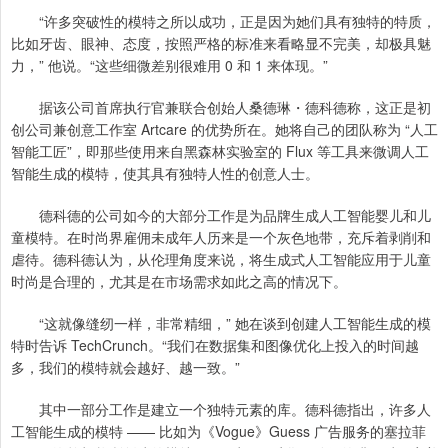
“许多突破性的模特之所以成功，正是因为她们具有独特的特质，
比如牙齿、眼神、态度，按照严格的标准来看略显不完美，却极具魅
力，” 他说。“这些细微差别很难用 0 和 1 来体现。”
据该公司首席执行官兼联合创始人桑德琳・德科德称，这正是初
创公司兼创意工作室 Artcare 的优势所在。她将自己的团队称为 “人工
智能工匠”，即那些使用来自黑森林实验室的 Flux 等工具来微调人工
智能生成的模特，使其具有独特人性的创意人士。
德科德的公司如今的大部分工作是为品牌生成人工智能婴儿和儿
童模特。在时尚界雇佣未成年人历来是一个灰色地带，充斥着剥削和
虐待。德科德认为，从伦理角度来说，将生成式人工智能应用于儿童
时尚是合理的，尤其是在市场需求如此之高的情况下。
“这就像缝纫一样，非常精细，” 她在谈到创建人工智能生成的模
特时告诉 TechCrunch。“我们在数据集和图像优化上投入的时间越
多，我们的模特就会越好、越一致。”
其中一部分工作是建立一个独特元素的库。德科德指出，许多人
工智能生成的模特 —— 比如为《Vogue》Guess 广告服务的塞拉菲