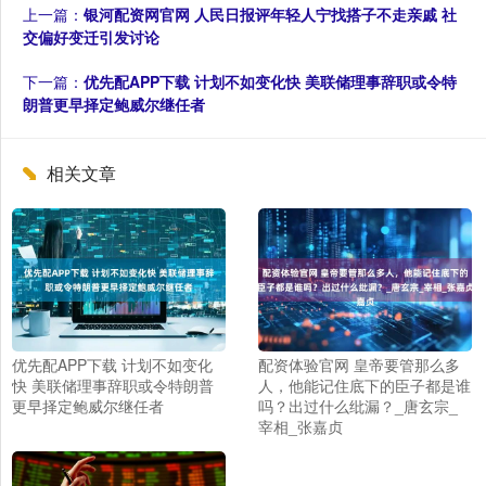
上一篇：
银河配资网官网 人民日报评年轻人宁找搭子不走亲戚 社
交偏好变迁引发讨论
下一篇：
优先配APP下载 计划不如变化快 美联储理事辞职或令特
朗普更早择定鲍威尔继任者
相关文章
优先配APP下载 计划不如变化
配资体验官网 皇帝要管那么多
快 美联储理事辞职或令特朗普
人，他能记住底下的臣子都是谁
更早择定鲍威尔继任者
吗？出过什么纰漏？_唐玄宗_
宰相_张嘉贞