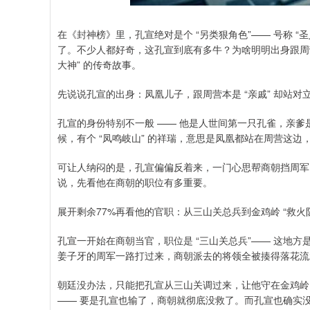
在《封神榜》里，孔宣绝对是个 “另类狠角色”—— 号称 
了。不少人都好奇，这孔宣到底有多牛？为啥明明出身跟周
大神” 的传奇故事。
先说说孔宣的出身：凤凰儿子，跟周营本是 “亲戚” 却站对
孔宣的身份特别不一般 —— 他是人世间第一只孔雀，亲
候，有个 “凤鸣岐山” 的祥瑞，意思是凤凰都站在周营这边，
可让人纳闷的是，孔宣偏偏反着来，一门心思帮商朝挡周军。
说，先看他在商朝的职位有多重要。
展开剩余77%再看他的官职：从三山关总兵到金鸡岭 “救火
孔宣一开始在商朝当官，职位是 “三山关总兵”—— 这地
姜子牙的周军一路打过来，商朝派去的将领全被揍得落花流
朝廷没办法，只能把孔宣从三山关调过来，让他守在金鸡岭，
—— 要是孔宣也输了，商朝就彻底没救了。而孔宣也确实