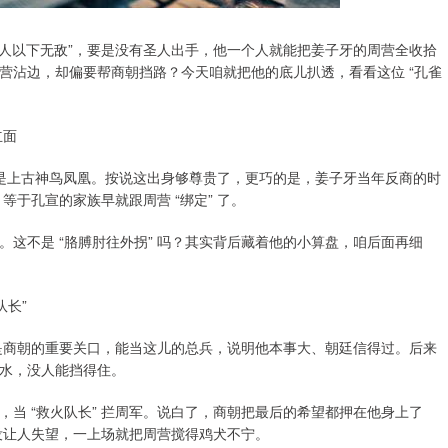
“圣人以下无敌”，要是没有圣人出手，他一个人就能把姜子牙的周营全收拾
营沾边，却偏要帮商朝挡路？今天咱就把他的底儿扒透，看看这位 “孔雀
立面
爹是上古神鸟凤凰。按说这出身够尊贵了，更巧的是，姜子牙当年反商的时
等于孔宣的家族早就跟周营 “绑定” 了。
这不是 “胳膊肘往外拐” 吗？其实背后藏着他的小算盘，咱后面再细
队长”
方是商朝的重要关口，能当这儿的总兵，说明他本事大、朝廷信得过。后来
水，没人能挡得住。
当 “救火队长” 拦周军。说白了，商朝把最后的希望都押在他身上了
没让人失望，一上场就把周营搅得鸡犬不宁。