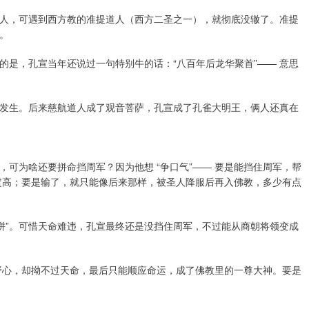
非圣人，可遇到西方教的准提道人（西方二圣之一），就彻底没辙了。准提
。
思的是，孔宣当年还说过一句特别牛的话：“八百年后龙华聚首”—— 意思
定要发生。后来慈航道人成了观音菩萨，孔宣成了孔雀大明王，俩人还真在
可为啥还要拼命挡周军？因为他想 “争口气”—— 要是能挡住周军，帮
肯定高；要是输了，就只能像后来那样，被圣人降服后再入佛教，多少有点
己拼”。可惜天命难违，孔宣最终还是没挡住周军，不过能从商朝将领变成
有野心，却拗不过天命，最后只能顺应命运，成了佛教里的一尊大神。要是