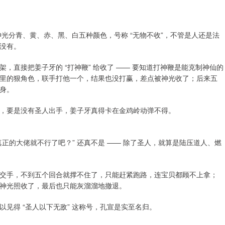
光分青、黄、赤、黑、白五种颜色，号称 “无物不收”，不管是人还是法
没有。
，直接把姜子牙的 “打神鞭” 给收了 —— 要知道打神鞭是能克制神仙的
里的狠角色，联手打他一个，结果也没打赢，差点被神光收了；后来五
身。
，要是没有圣人出手，姜子牙真得卡在金鸡岭动弹不得。
正的大佬就不行了吧？” 还真不是 —— 除了圣人，就算是陆压道人、燃
交手，不到五个回合就撑不住了，只能赶紧跑路，连宝贝都顾不上拿；
神光照收了，最后也只能灰溜溜地撤退。
以见得 “圣人以下无敌” 这称号，孔宣是实至名归。