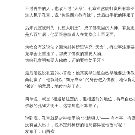
不过再牛的人，也敌不过 “天命”。孔宣虽然能打赢所有
道人见了孔宣，说 “你跟西方教有缘”，然后出手把他降服了
后来孔宣被封为 “孔雀大明王”，成了佛教里的大神。有意
是八百年后，他要跟慈航道人在龙华会上再见面。
为啥会有这说法？因为封神榜里讲究 “天命”，有些事注
龙华会上重逢了，都成了佛教的重要人物。
为啥孔宣明知要入佛教，还偏要挡姜子牙？
最后咱说说孔宣的小算盘：他其实早知道自己早晚要进佛教，
商朝赢了，他就能以 “肉身成圣” 的身份进入佛教，地位
“被迫” 的意思，地位也差了点。
简单说，就是 “相遇是注定的，但相遇前的地位，得靠自
佛教的孔雀大明王，这结局也不算差了。
说到底，孔宣就是封神榜里的 “悲情狠人”—— 有本事、
没有圣人出手，说不定封神榜的结局都得被他改写呢！
发布于：山西省