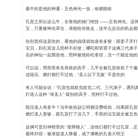
最牛的是他的神通：五色神光一放，啥都能收
孔宣之所以这么牛，全靠他的独门绝技 ——五色神光。这神
宝，只要被神光罩住，准能给你收走，连半点反抗的机会都
你别觉得这是吹的，看他的战绩就知道有多狠：跟姜子牙打架
宝贝，到孔宣这儿照样不好使；哪吒和雷震子这俩三代弟子
岳的神仙一起围攻他，照样被他轻松拿捏，没一个能近他的
可以说，周营里有名有姓的高手，几乎全被孔宣收拾了个遍
连陆压、燃灯都打不过他，“圣人以下无敌” 不是吹的
有人可能会说：“孔宣也就欺负欺负二代、三代弟子，遇到真
灯道人这种 “准圣人” 级别的高手，照样打不过他。
陆压道人有多牛？当年收拾赵公明都没费啥劲，结果跟孔宣
燃灯道人更惨，跟孔宣打了没几下，手里的法宝就全被五色
这俩可是封神榜里的 “老牌狠人”，连他们都打不过孔宣，足
最终归宿：被准提道人降服，成了佛教的孔雀大明王